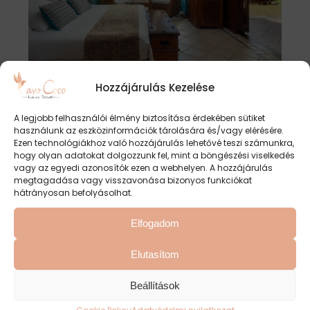
Hozzájárulás Kezelése
A legjobb felhasználói élmény biztosítása érdekében sütiket
használunk az eszközinformációk tárolására és/vagy elérésére.
Ezen technológiákhoz való hozzájárulás lehetővé teszi számunkra,
Dinarobin Beachcomber
hogy olyan adatokat dolgozzunk fel, mint a böngészési viselkedés
vagy az egyedi azonosítók ezen a webhelyen. A hozzájárulás
Golf Resort & Spa 6*
megtagadása vagy visszavonása bizonyos funkciókat
hátrányosan befolyásolhat.
Lorem ipsum dolor sit amet, consectet uer adipis
Elfogadom
cing elit. Aenean comodo ligula eget dolor. Aenean
massa. Cum sociis
Elutasítom
Beállítások
2021.05.02.