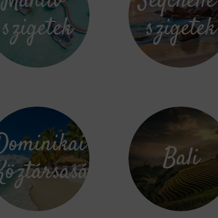
Maldív-
Seychelle
szigetek
szigetek
Dominikai
Bali
Köztársaság