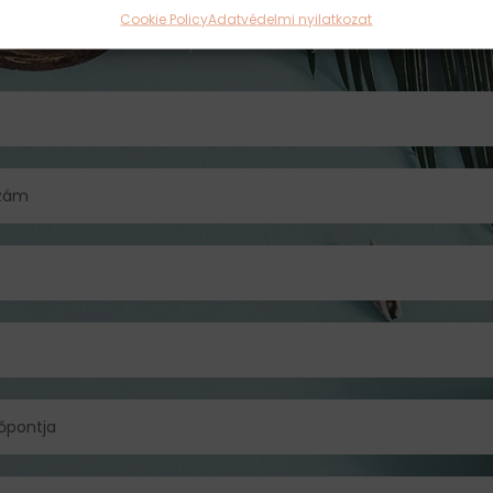
Cookie Policy
Adatvédelmi nyilatkozat
Kérd személyre szabott ajánlatunkat