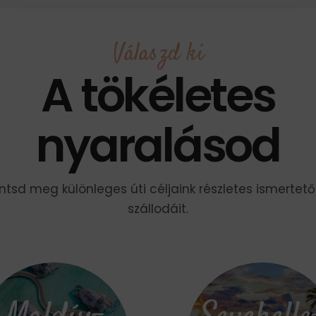
Válaszd ki
A tökéletes
nyaralásod
ntsd meg különleges úti céljaink részletes ismertető
szállodáit.