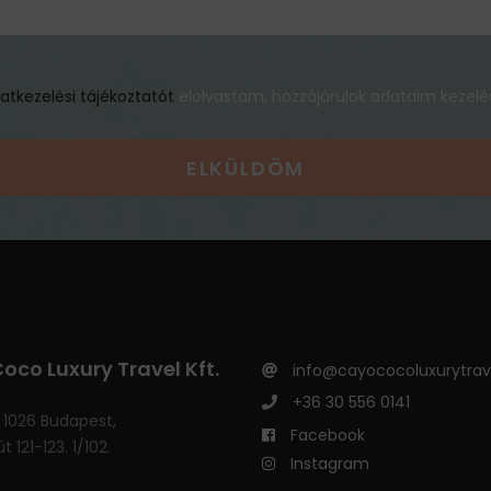
atkezelési tájékoztatót
elolvastam, hozzájárulok adataim kezelé
oco Luxury Travel Kft.
info@cayococoluxurytrav
+36 30 556 0141
 1026 Budapest,
Facebook
t 121-123. 1/102.
Instagram