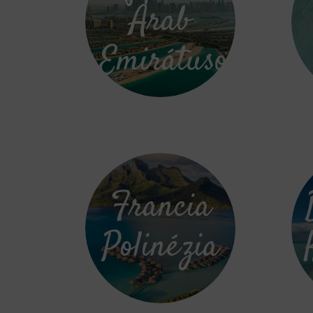
Arab
Emirátusok
Francia
Polinézia