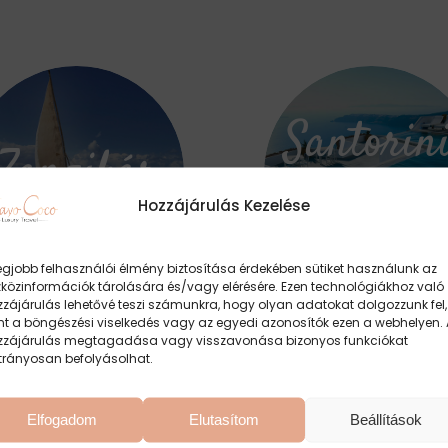
Santorini
Zanzibár
Mykono
Hozzájárulás Kezelése
egjobb felhasználói élmény biztosítása érdekében sütiket használunk az
zközinformációk tárolására és/vagy elérésére. Ezen technológiákhoz való
zájárulás lehetővé teszi számunkra, hogy olyan adatokat dolgozzunk fel,
nt a böngészési viselkedés vagy az egyedi azonosítók ezen a webhelyen. 
zzájárulás megtagadása vagy visszavonása bizonyos funkciókat
trányosan befolyásolhat.
Ajánlatkérés
Elfogadom
Elutasítom
Beállítások