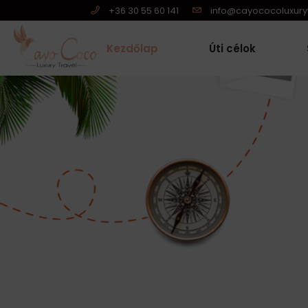
+36 30 55 60 141
info@cayococoluxuryt
Kezdőlap
Úti célok