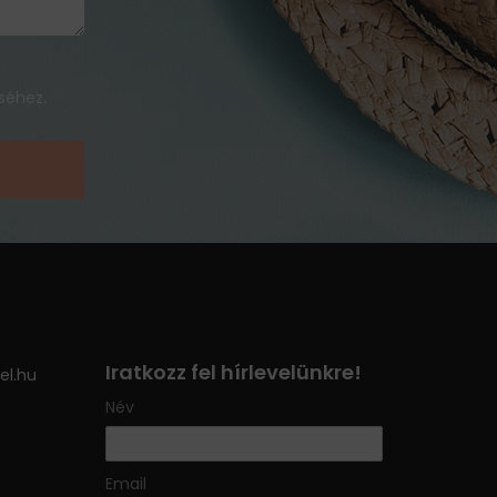
séhez.
Iratkozz fel hírlevelünkre!
el.hu
Név
Email