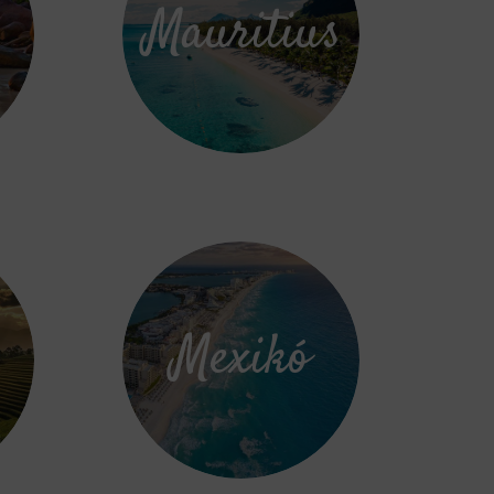
-
Mauritius
Mexikó