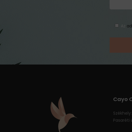
Az
ad
Cayo C
Székhely:
Pasaréti ú