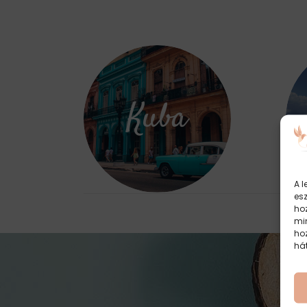
Kuba
A l
es
hoz
mi
ho
há