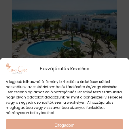
Hozzájárulás Kezelése
A legjobb felhasználói élmény biztosítása érdekében sütiket
használunk az eszközinformációk tárolására és/vagy elérésére.
Ezen technológiákhoz való hozzájárulás lehetővé teszi számunkra,
hogy olyan adatokat dolgozzunk fel, mint a böngészési viselkedés
vagy az egyedi azonosítók ezen a webhelyen. A hozzájárulás
megtagadása vagy visszavonása bizonyos funkciókat
hátrányosan befolyásolhat.
Elfogadom