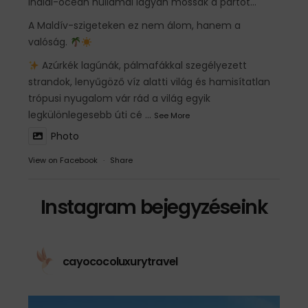
Indiai-óceán hullámai lágyan mossák a partot…
A Maldív-szigeteken ez nem álom, hanem a
valóság.
Azúrkék lagúnák, pálmafákkal szegélyezett
strandok, lenyűgöző víz alatti világ és hamisítatlan
trópusi nyugalom vár rád a világ egyik
legkülönlegesebb úti cé
...
See More
Photo
View on Facebook
·
Share
Instagram bejegyzéseink
cayococoluxurytravel