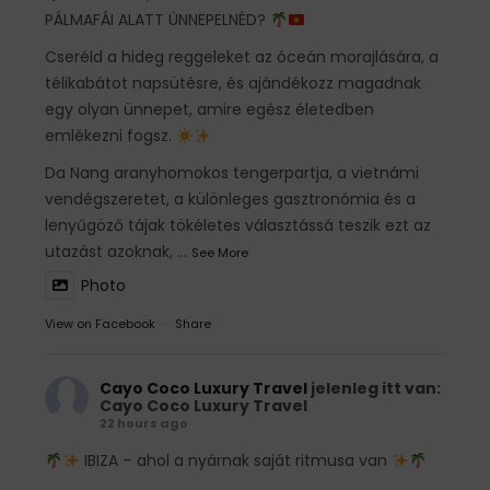
PÁLMAFÁI ALATT ÜNNEPELNÉD?
Cseréld a hideg reggeleket az óceán morajlására, a
télikabátot napsütésre, és ajándékozz magadnak
egy olyan ünnepet, amire egész életedben
emlékezni fogsz.
Da Nang aranyhomokos tengerpartja, a vietnámi
vendégszeretet, a különleges gasztronómia és a
lenyűgöző tájak tökéletes választássá teszik ezt az
utazást azoknak,
...
See More
Photo
View on Facebook
·
Share
Cayo Coco Luxury Travel
jelenleg itt van:
Cayo Coco Luxury Travel
22 hours ago
IBIZA – ahol a nyárnak saját ritmusa van