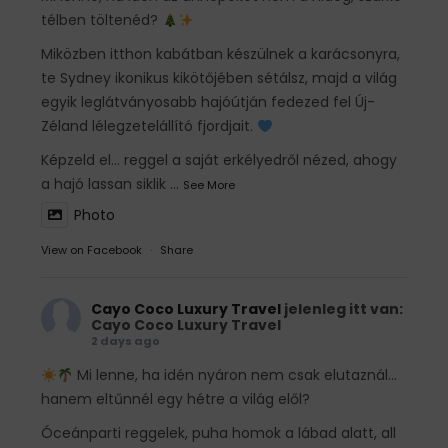
télben töltenéd?
Miközben itthon kabátban készülnek a karácsonyra,
te Sydney ikonikus kikötőjében sétálsz, majd a világ
egyik leglátványosabb hajóútján fedezed fel Új-
Zéland lélegzetelállító fjordjait.
Képzeld el... reggel a saját erkélyedről nézed, ahogy
a hajó lassan siklik
...
See More
Photo
View on Facebook
·
Share
Cayo Coco Luxury Travel
jelenleg itt van:
Cayo Coco Luxury Travel
2 days ago
Mi lenne, ha idén nyáron nem csak elutaznál…
hanem eltűnnél egy hétre a világ elől?
Óceánparti reggelek, puha homok a lábad alatt, all