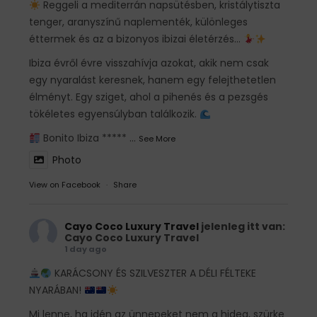
Reggeli a mediterrán napsütésben, kristálytiszta
tenger, aranyszínű naplementék, különleges
éttermek és az a bizonyos ibizai életérzés…
Ibiza évről évre visszahívja azokat, akik nem csak
egy nyaralást keresnek, hanem egy felejthetetlen
élményt. Egy sziget, ahol a pihenés és a pezsgés
tökéletes egyensúlyban találkozik.
Bonito Ibiza *****
...
See More
Photo
View on Facebook
·
Share
Cayo Coco Luxury Travel
jelenleg itt van:
Cayo Coco Luxury Travel
1 day ago
KARÁCSONY ÉS SZILVESZTER A DÉLI FÉLTEKE
NYARÁBAN!
Mi lenne, ha idén az ünnepeket nem a hideg, szürke