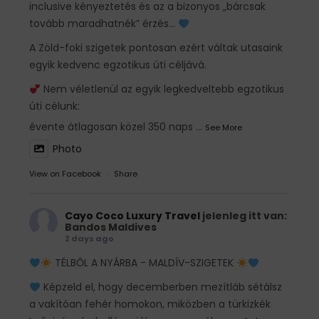
inclusive kényeztetés és az a bizonyos „bárcsak
tovább maradhatnék” érzés…
A Zöld-foki szigetek pontosan ezért váltak utasaink
egyik kedvenc egzotikus úti céljává.
Nem véletlenül az egyik legkedveltebb egzotikus
úti célunk:
évente átlagosan közel 350 naps
...
See More
Photo
View on Facebook
·
Share
Cayo Coco Luxury Travel
jelenleg itt van:
Bandos Maldives
2 days ago
TÉLBŐL A NYÁRBA - MALDÍV-SZIGETEK
Képzeld el, hogy decemberben mezítláb sétálsz
a vakítóan fehér homokon, miközben a türkizkék