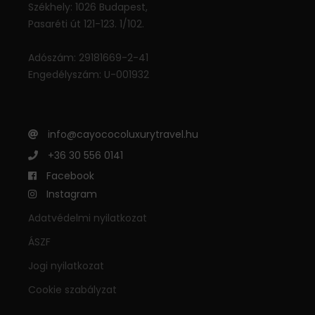
Székhely: 1026 Budapest,
Pasaréti út 121-123. 1/102.
Adószám: 29181669-2-41
Engedélyszám: U-001932
info@cayococoluxurytravel.hu
+36 30 556 0141
Facebook
Instagram
Adatvédelmi nyilatkozat
ÁSZF
Jogi nyilatkozat
Cookie szabályzat