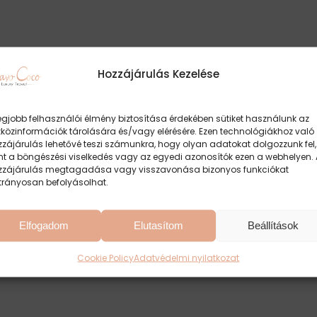
Hozzájárulás Kezelése
egjobb felhasználói élmény biztosítása érdekében sütiket használunk az
zközinformációk tárolására és/vagy elérésére. Ezen technológiákhoz való
zájárulás lehetővé teszi számunkra, hogy olyan adatokat dolgozzunk fel,
nt a böngészési viselkedés vagy az egyedi azonosítók ezen a webhelyen. 
zzájárulás megtagadása vagy visszavonása bizonyos funkciókat
trányosan befolyásolhat.
Elfogadom
Elutasítom
Beállítások
Cookie Policy
Adatvédelmi nyilatkozat