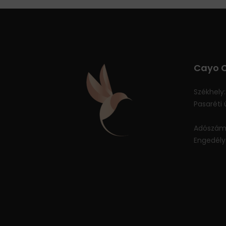
Cayo C
Székhely:
Pasaréti ú
Adószám:
Engedély