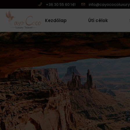
+36 30 55 60 141
info@cayococoluxuryt
Kezdőlap
Úti célok