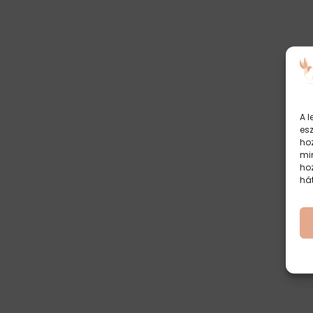
A l
es
hoz
mi
ho
há