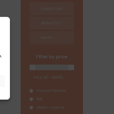
Month
Filter by price
A
Price:
Francia Polinézia
Bali
Maldív-szigetek