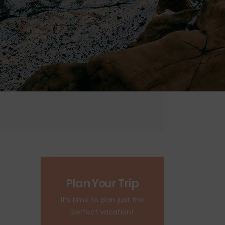
Plan Your Trip
It’s time to plan just the
perfect vacation!