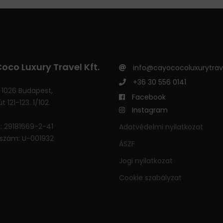
oco Luxury Travel Kft.
info@cayococoluxurytrav
+36 30 556 0141
 1026 Budapest,
Facebook
t 121-123. 1/102.
Instagram
 29181669-2-41
Adatvédelmi nyilatkozat
szám: U-001932
ÁSZF
Jogi nyilatkozat
Cookie szabályzat