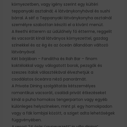
környezetben, vagy igény szerint egy kültéri
teppanyaki asztalnál; 4 látványkonyhával és sushi
bárral. A séf a Teppanyaki látványkonyha asztalnál
személyre szabottan készíti el a kívánt menüt.
A Reethi étterem az üdülőhely fő étterme, reggelit
és vacsorát kínál látványos környezettel, gazdag
színekkel és az ég és az óceán állandóan változó
látványával.
Két bárjában – Fanditha és Rah Bar – finom
koktélokkal vagy válogatott borok, pezsgők és
szeszes italok választékával élvezhetjük a
csodálatos óceánra néző panorámát.
A Private Dining szolgáltatás kétszemélyes
romantikus vacsorát, családi privát étkezéseket
kínál a puha homokos tengerparton vagy egyéb
különleges helyszíneken, mint pl. egy homokpadon
vagy a fák lombjai között, a sziget adta lehetőségek
függvényében.
A resort 24 órás úgynevezett” in villa dining”