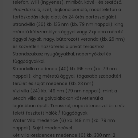
telefon, WiFi (ingyenes), minibár, kávé- és teafőző,
iPod-dokkoló, széf, légkondicionáló, mobiltelefon a
tartózkodás ideje alatt és 24 órás portaszolgálat.
Strandvilla (36) kb. 135 nm (kb. 79 nm nappali): king
méretű kétszemélyes ággyal vagy 2 queen méretű
ággyal Ágyak, nagy, bútorozott veranda (kb. 26 nm)
és közvetlen hozzáférés a privát teraszhoz
Strandszakasz nyugágyakkal, napernyőkkel és
függőágyakkal.
Strandvilla medence (40) kb. 165 nm (kb. 79 nm
nappali): king méretű ággyal, tágasabb szabadtéri
terület és saját medence (kb. 23 nm).
Vízi villa (24) kb. 149 nm (79 nm nappali): mint a
Beach Villa, de gólyalábakon közvetlenül a
lagúnában épült. Terasszal, napozóterasszal és a víz
felett feszített hálók / függőágyak.
Water Villa medence (6) kb. 149 nm (kb. 79 nm
nappali): Saját medencével.
Két Villa Residences medence (6) kb. 300 nm: 2