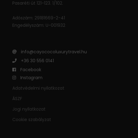
Pasaréti út 121-123. 1/102.
Adószám: 29181669-2-41
Engedélyszám: U-001932
info@cayococoluxurytravel.hu
+36 30 556 0141
Facebook
Instagram
Adatvédelmi nyilatkozat
ÁSZF
Jogi nyilatkozat
Cookie szabályzat