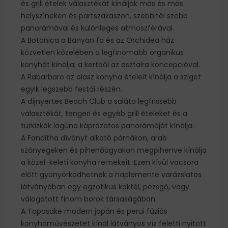
és grill ételek választékát kínálják más és más
helyszíneken és partszakaszon, szebbnél szebb
panorámával és különleges atmoszférával.
A Botanica a Banyan fa és az Orchidea ház
közvetlen közelében a legfinomabb organikus
konyhát kínálja; a kertből az asztalra koncepcióval.
A Rabarbaro az olasz konyha ételeit kínálja a sziget
egyik legszebb festői részén.
A díjnyertes Beach Club a saláta legfrissebb
választékát, tengeri és egyéb grill ételeket és a
türkizkék lagúna káprázatos panorámáját kínálja.
A Fanditha díványt alkotó párnákon, arab
szőnyegeken és pihenőágyakon megpihenve kínálja
a közel-keleti konyha remekeit. Ezen kívül vacsora
előtt gyönyörködhetnek a naplemente varázslatos
látványában egy egzotikus koktél, pezsgő, vagy
válogatott finom borok társaságában.
A Tapasake modern japán és perui fúziós
konyhaművészetet kínál látványos víz feletti nyitott