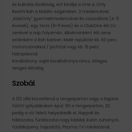
és kulináris kiválóság, ezt kínálja a One & Only
Reethi Rah a Maldív-szigeteken. 2 medencével,
„KidsOnly” gyermekmedencével és csúszdával (4-11
évesek), egy törzs (9-11 éves) és a ClubOne élő DJ
zenével a nap folyamán. Alkalmanként élő zene
esténként a Rah bárban. Malé repülőtér kb. 50 perc
motorcsónakkal / jachttal vagy kb. 15 perc
hidroplánnal.
Korallzátony: saját korallzátonya nincs, átlagos
tengeri élővilág
Szobái
A 122 villa közvetlenül a tengerparton vagy a lagúna
fölötti gólyalábakon épül. 90 a tengerparton, 32
pedig a víz felett helyezkedik el. Nappali és
hálószoba, fürdőszoba nagy káddal, külön zuhanyzó,
fürdőköpeny, hajszárító, Plazma TV médiatárral,