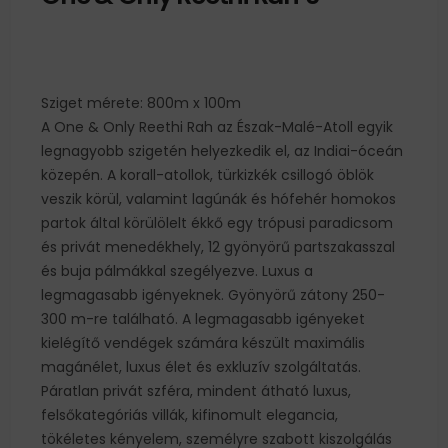
Sziget mérete: 800m x 100m
A One & Only Reethi Rah az Észak-Malé-Atoll egyik
legnagyobb szigetén helyezkedik el, az Indiai-óceán
közepén. A korall-atollok, türkizkék csillogó öblök
veszik körül, valamint lagúnák és hófehér homokos
partok által körülölelt ékkő egy trópusi paradicsom
és privát menedékhely, 12 gyönyörű partszakasszal
és buja pálmákkal szegélyezve. Luxus a
legmagasabb igényeknek. Gyönyörű zátony 250-
300 m-re található. A legmagasabb igényeket
kielégítő vendégek számára készült maximális
magánélet, luxus élet és exkluzív szolgáltatás.
Páratlan privát szféra, mindent átható luxus,
felsőkategóriás villák, kifinomult elegancia,
tökéletes kényelem, személyre szabott kiszolgálás