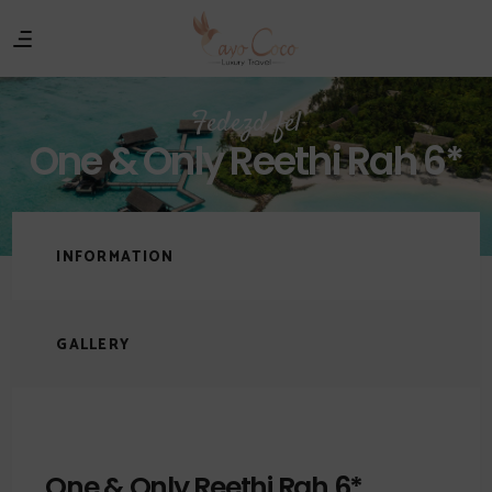
Fedezd fel
One & Only Reethi Rah 6*
INFORMATION
GALLERY
One & Only Reethi Rah 6*